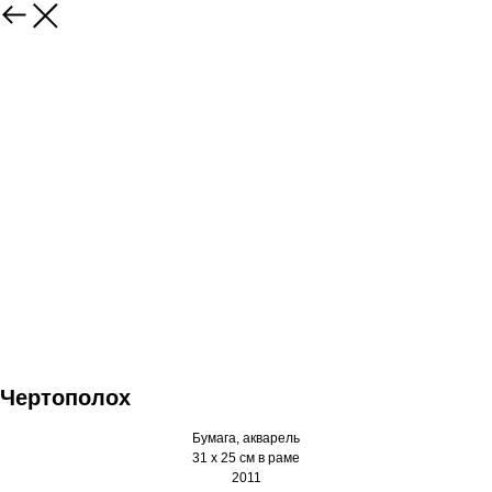
Чертополох
Бумага, акварель
31 х 25 см в раме
2011